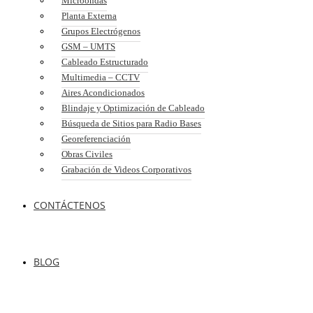
Microondas
Planta Externa
Grupos Electrógenos
GSM – UMTS
Cableado Estructurado
Multimedia – CCTV
Aires Acondicionados
Blindaje y Optimización de Cableado
Búsqueda de Sitios para Radio Bases
Georeferenciación
Obras Civiles
Grabación de Videos Corporativos
CONTÁCTENOS
BLOG