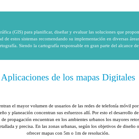
fica (GIS) para planificar, diseñar y evaluar las soluciones que propon
dad de estos sistemas recomendando su implementación en diversas áreas
rtografía. Siendo la cartografía responsable en gran parte del alcance de 
Aplicaciones de los mapas Digitales
ntran el mayor volumen de usuarios de las redes de telefonía móvil por
seño y planeación concentran sus esfuerzos allí. Por esto el desarrollo d
s de propagación encuentran en los ambientes urbanos los mayores ret
detallada y precisa. En las zonas urbanas, según los objetivos de diseño
ofrecer mapas con 5m o 1m de resolución.