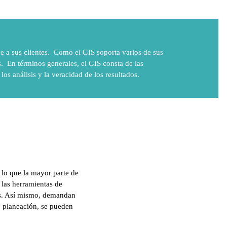
e a sus clientes. Como el GIS soporta varios de sus
. En términos generales, el GIS consta de las
los análisis y la veracidad de los resultados.
 lo que la mayor parte de
e las herramientas de
os. Así mismo, demandan
 o planeación, se pueden